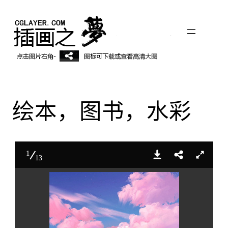
跳
至
内
容
绘本，图书，水彩
1
13