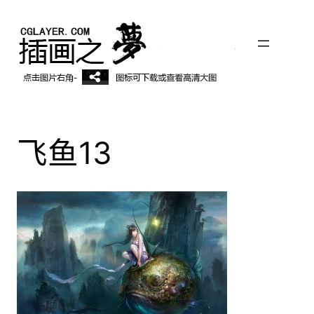
跳
至
内
容
飞鱼13