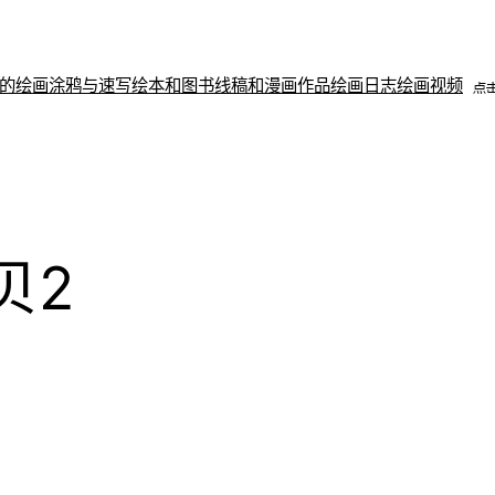
的绘画
涂鸦与速写
绘本和图书
线稿和漫画作品
绘画日志
绘画视频
贝2