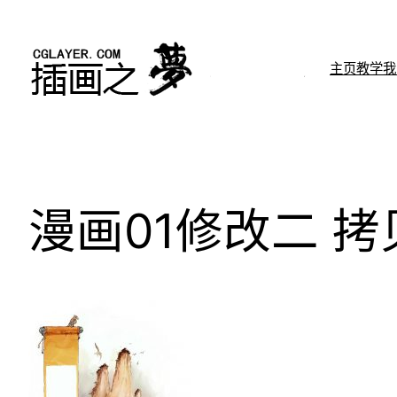
跳
至
内
主页
教学
我
容
漫画01修改二 拷